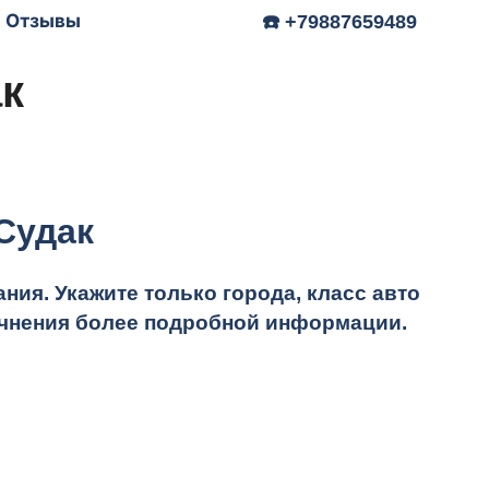
Отзывы
☎️ +79887659489
к
Судак
ия. Укажите только города, класс авто
точнения более подробной информации.