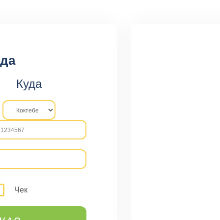
ода
Куда
Чек