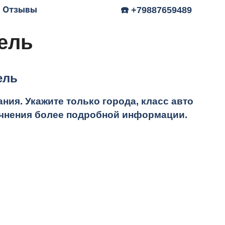
Отзывы
☎️ +79887659489
ель
ель
ия. Укажите только города, класс авто
точнения более подробной информации.