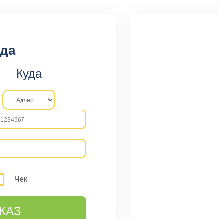
ода
Куда
Чек
КАЗ